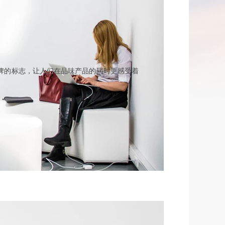
品牌的标志，让人们在品味产品的同时更感受着