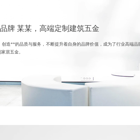
军品牌 某某，高端定制建筑五金
、创造**的品质与服务，不断提升着自身的品牌价值，成为了行业高端
制家居五金。