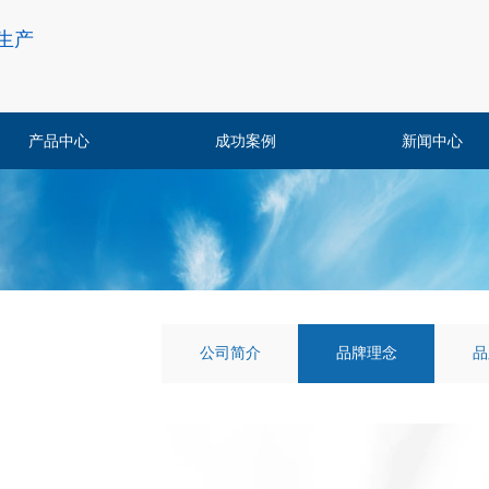
生产
产品中心
成功案例
新闻中心
公司简介
品牌理念
品